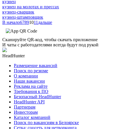
кузнец
кузнец на молотах и прессах
кузнец-сварщик
кузнец-штамповщик
В начало
6
7
8
9
10
11
дальше
Сканируйте QR-код, чтобы скачать приложение
И чаты с работодателями всегда будут под рукой
HeadHunter
Размещение вакансий
Поиск по резюме
О компании
Наши вакансии
Реклама на сайте
Требования к ПО
Безопасный HeadHunter
HeadHunter API
Партнерам
Инвесторам
Каталог компаний
Поиск по вакансиям в Белоярске
Сетка: соцсеть для нетворкинга