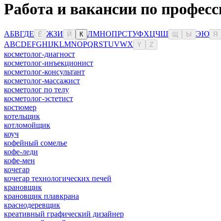
Работа и вакансии по професс
А
Б
В
Г
Д
Е
Ж
З
И
Л
М
Н
О
П
Р
С
Т
У
Ф
Х
Ц
Ч
Ш
Э
Ю
Ё
Й
К
Щ
Ы
Я
A
B
C
D
E
F
G
H
I
J
K
L
M
N
O
P
Q
R
S
T
U
V
W
X
Y
Z
косметолог-диагност
косметолог-инъекционист
косметолог-консультант
косметолог-массажист
косметолог по телу
косметолог-эстетист
костюмер
котельщик
котломойщик
коуч
кофейный сомелье
кофе-леди
кофе-мен
кочегар
кочегар технологических печей
крановщик
крановщик плавкрана
краснодеревщик
креативный графический дизайнер