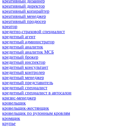
креативный дизайнер
креативный директор
креативный копирайтер
креативный менеджер
креативный продюсер
креатор
кредитно-страховой специалист
кредитный агент
кредитный администратор
кредитный аналитик
кредитный аналитик МСБ
кредитный брокер
кредитный инспектор
кредитный консультант
кредитный контролер
кредитный менеджер
кредитный представитель
кредитный специалист
кредитный специалист в автосалон
кризис-менеджер
кровельщик
кровельщик-жестянщик
кровельщик по рулонным кровлям
кромщик
крупье