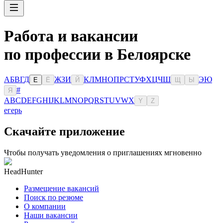
Работа и вакансии
по профессии в Белоярске
А
Б
В
Г
Д
Ж
З
И
К
Л
М
Н
О
П
Р
С
Т
У
Ф
Х
Ц
Ч
Ш
Э
Ю
Е
Ё
Й
Щ
Ы
#
Я
A
B
C
D
E
F
G
H
I
J
K
L
M
N
O
P
Q
R
S
T
U
V
W
X
Y
Z
егерь
Скачайте приложение
Чтобы получать уведомления о приглашениях мгновенно
HeadHunter
Размещение вакансий
Поиск по резюме
О компании
Наши вакансии