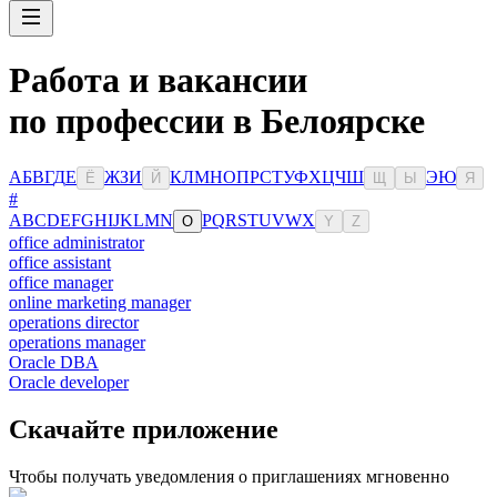
Работа и вакансии
по профессии в Белоярске
А
Б
В
Г
Д
Е
Ж
З
И
К
Л
М
Н
О
П
Р
С
Т
У
Ф
Х
Ц
Ч
Ш
Э
Ю
Ё
Й
Щ
Ы
Я
#
A
B
C
D
E
F
G
H
I
J
K
L
M
N
P
Q
R
S
T
U
V
W
X
O
Y
Z
office administrator
office assistant
office manager
online marketing manager
operations director
operations manager
Oracle DBA
Oracle developer
Скачайте приложение
Чтобы получать уведомления о приглашениях мгновенно