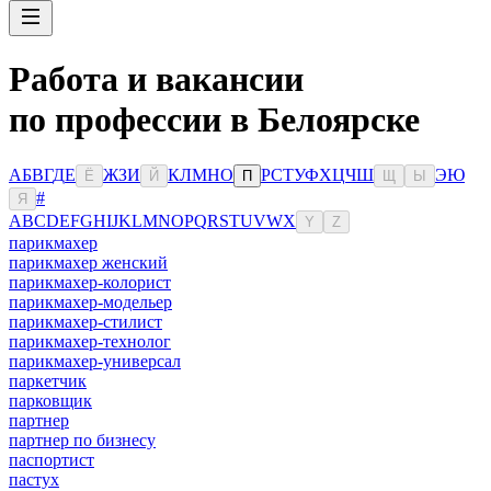
Работа и вакансии
по профессии в Белоярске
А
Б
В
Г
Д
Е
Ж
З
И
К
Л
М
Н
О
Р
С
Т
У
Ф
Х
Ц
Ч
Ш
Э
Ю
Ё
Й
П
Щ
Ы
#
Я
A
B
C
D
E
F
G
H
I
J
K
L
M
N
O
P
Q
R
S
T
U
V
W
X
Y
Z
парикмахер
парикмахер женский
парикмахер-колорист
парикмахер-модельер
парикмахер-стилист
парикмахер-технолог
парикмахер-универсал
паркетчик
парковщик
партнер
партнер по бизнесу
паспортист
пастух