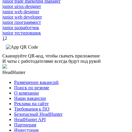
junior trade marketing manager
junior ui/ux-designer
junior web designer
junior web developer
junior программист
junior разработчик
junior тестировщик
1
2
Сканируйте QR-код, чтобы скачать приложение
И чаты с работодателями всегда будут под рукой
HeadHunter
Размещение вакансий
Поиск по резюме
О компании
Наши вакансии
Реклама на сайте
Требования к ПО
Безопасный HeadHunter
HeadHunter API
Партнерам
Инвесторам