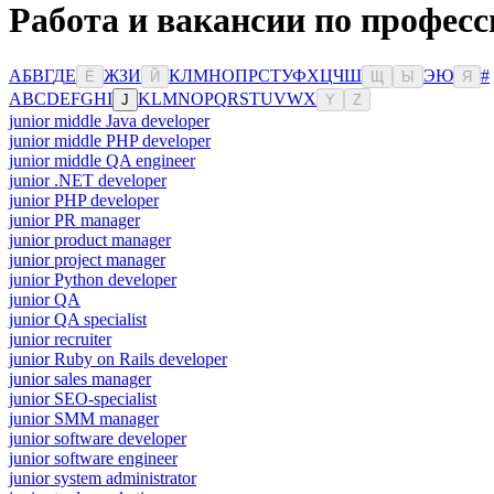
Работа и вакансии по професс
А
Б
В
Г
Д
Е
Ж
З
И
К
Л
М
Н
О
П
Р
С
Т
У
Ф
Х
Ц
Ч
Ш
Э
Ю
#
Ё
Й
Щ
Ы
Я
A
B
C
D
E
F
G
H
I
K
L
M
N
O
P
Q
R
S
T
U
V
W
X
J
Y
Z
junior middle Java developer
junior middle PHP developer
junior middle QA engineer
junior .NET developer
junior PHP developer
junior PR manager
junior product manager
junior project manager
junior Python developer
junior QA
junior QA specialist
junior recruiter
junior Ruby on Rails developer
junior sales manager
junior SEO-specialist
junior SMM manager
junior software developer
junior software engineer
junior system administrator