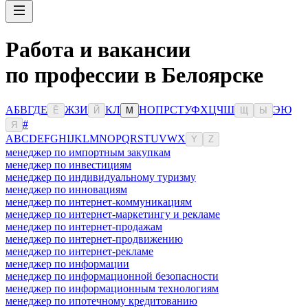
Работа и вакансии
по профессии в Белоярске
А
Б
В
Г
Д
Е
Ж
З
И
К
Л
Н
О
П
Р
С
Т
У
Ф
Х
Ц
Ч
Ш
Э
Ю
Ё
Й
М
Щ
Ы
#
Я
A
B
C
D
E
F
G
H
I
J
K
L
M
N
O
P
Q
R
S
T
U
V
W
X
Y
Z
менеджер по импортным закупкам
менеджер по инвестициям
менеджер по индивидуальному туризму
менеджер по инновациям
менеджер по интернет-коммуникациям
менеджер по интернет-маркетингу и рекламе
менеджер по интернет-продажам
менеджер по интернет-продвижению
менеджер по интернет-рекламе
менеджер по информации
менеджер по информационной безопасности
менеджер по информационным технологиям
менеджер по ипотечному кредитованию