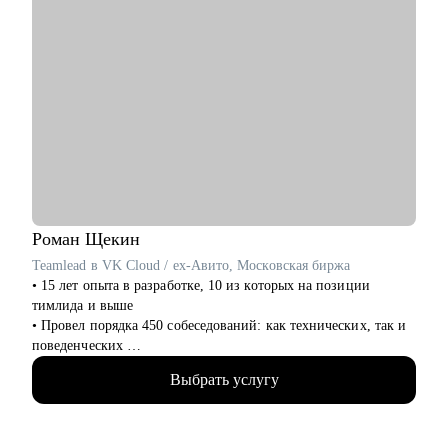
Роман
Щекин
Teamlead в VK Cloud / ex-Авито, Московская биржа
• 15 лет опыта в разработке, 10 из которых на позиции
тимлида и выше
• Провел порядка 450 собеседований: как технических, так и
поведенческих
• Знаком с внутренней кухней разных типов компаний:
Выбрать услугу
бигтех, финтех, аутсорс, госсектор
• В пике управлял структурой из 110 разработчиков
• При этом продолжаю писать код на Qt/C++, C#, Python и Go
• Пишу статьи на Хабре и периодически коммичу в Open-