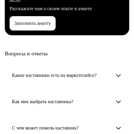
hh.ru?
Расскажите нам о своем опыте в анкете
Заполнить анкету
Вопросы и ответы
Какие наставники есть на маркетплейсе?
Карьерные наставники — это HR-
специалисты, карьерные консультанты,
Как мне выбрать наставника?
психологи, резюмерайтеры и менторы.
Умный поиск поможет в три клика выбрать
Менторы работают в ИТ, дизайне, других
наставника для достижения вашей цели.
С чем может помочь наставник?
узкоспециализированных сферах. Они