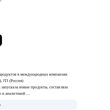
х продуктов в международных компаниях
), JTI (Россия)
ю и аналитикой
ь
 на Uber Eats