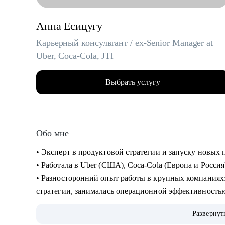
Анна Есицугу
Карьерный консультант / ex-Senior Manager at
Uber, Coca-Cola, JTI
Выбрать услугу
Обо мне
• Эксперт в продуктовой стратегии и запуску новы
• Работала в Uber (США), Coca-Cola (Европа и Россия
• Разносторонний опыт работы в крупных компаниях: запускала новые продукты, составляла
стратегии, занималась операционной эффективность
• Лидировала запуск quick commerce продукта в США «Uber Eats Market», а также создала сеть
Развернут
дарксторов для линии косметики Дженнифер Энистон