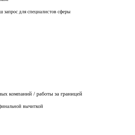
ш запрос для специалистов сферы
иях: Analytics, Strategy & Ops, Go-To-Market,
щет там работу
 / ЕВ1-А
ых компаний / работы за границей
 финальной вычиткой