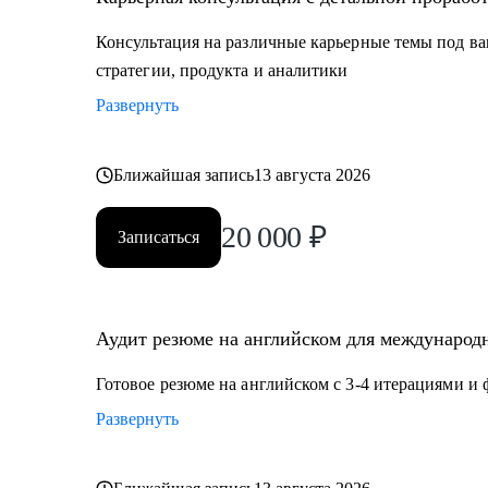
Кому могу помочь:
Консультация на различные карьерные темы под ва
Мои консультации подойдут тем, кто:
стратегии, продукта и аналитики
• Хочет найти работу в IT, FMCG, e-commerce на позиц
Развернуть
Product Management, Project Management
• Планирует переехать в Европу или США или уже и
• Думает об иммиграции в США по визе талантов О1
Ближайшая запись
13 августа 2026
• Хочет поступить в топовые бизнес школы в Европе
20 000
₽
Записаться
Аудит резюме на английском для международн
Готовое резюме на английском с 3-4 итерациями и
Развернуть