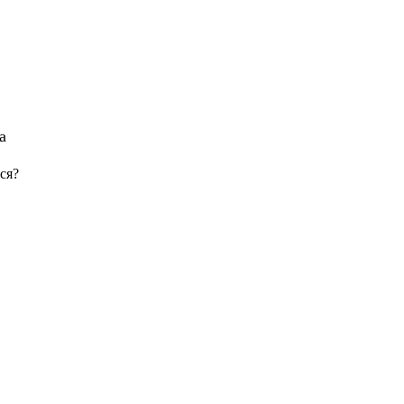
а
ся?