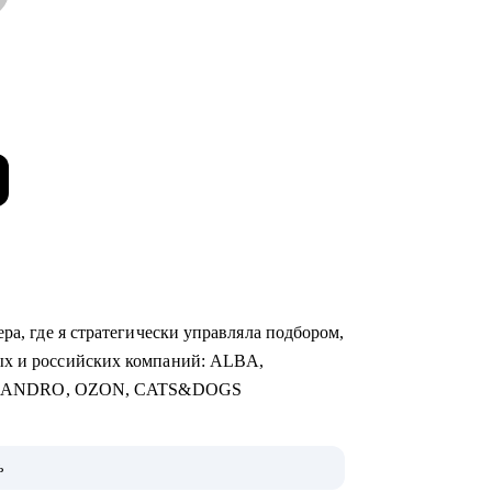
ра, где я стратегически управляла подбором,
ых и российских компаний: ALBA,
SANDRO, OZON, CATS&DOGS
чная торговля, Продажи, Логистика,
ь
алтерия и Финансы, Отели / Рестораны /