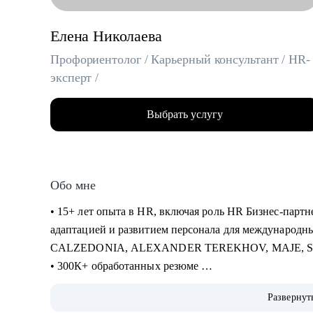
Елена Николаева
Профориентолог / Карьерный консультант / HR-
эксперт /
Выбрать услугу
Обо мне
• 15+ лет опыта в HR, включая роль HR Бизнес-партне
адаптацией и развитием персонала для международн
CALZEDONIA, ALEXANDER TEREKHOV, MAJE, 
• 300К+ обработанных резюме
• 5К+ трудоустроенных специалистов в сферах: Розни
Развернут
Закупки, Склад, E-Commerce, Производство, HR, Бухг