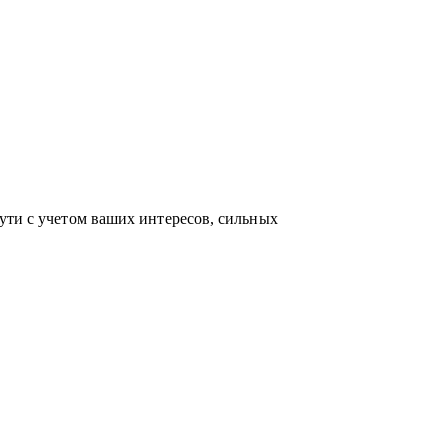
по актуальным HR-технологиям и
ейсами и аналитикой в сфере карьерного
ость приносит не только финансовый
 между «работой» и «делом по душе»
ути с учетом ваших интересов, сильных