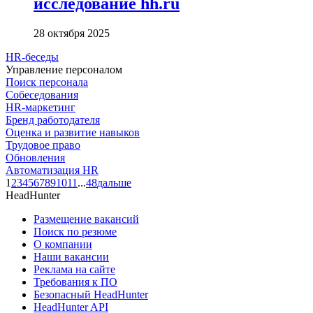
исследование hh.ru
28 октября 2025
HR-беседы
Управление персоналом
Поиск персонала
Собеседования
HR-маркетинг
Бренд работодателя
Оценка и развитие навыков
Трудовое право
Обновления
Автоматизация HR
1
2
3
4
5
6
7
8
9
10
11
...
48
дальше
HeadHunter
Размещение вакансий
Поиск по резюме
О компании
Наши вакансии
Реклама на сайте
Требования к ПО
Безопасный HeadHunter
HeadHunter API