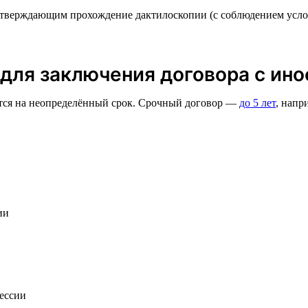
дтверждающим прохождение дактилоскопии (с соблюдением усло
для заключения договора с ин
ется на неопределённый срок. Срочный договор —
до 5 лет
, напр
ии
фессии