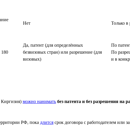
ание
Нет
Только в
Да, патент (для определённых
По патен
 180
безвизовых стран) или разрешение (для
По разре
визовых)
и в конк
, Киргизия)
можно нанимать
без патента и без разрешения на р
территории РФ, пока
длится
срок договора с работодателем или за