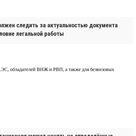
должен следить за актуальностью документа
словие легальной работы
ЕАЭС, обладателей ВНЖ и РВП, а также для безвизовых
рганизация может нанять на определённые