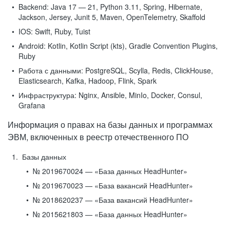
Backend:
Java 17 — 21, Python 3.11, Spring, Hibernate,
Jackson, Jersey, Junit 5, Maven, OpenTelemetry, Skaffold
IOS:
Swift, Ruby, Tuist
Android:
Kotlin, Kotlin Script (kts), Gradle Convention Plugins,
Ruby
Работа с данными:
PostgreSQL, Scylla, Redis, ClickHouse,
Elasticsearch, Kafka, Hadoop, Flink, Spark
Инфраструктура:
Nginx, Ansible, MinIo, Docker, Consul,
Grafana
Информация о правах на базы данных и программах
ЭВМ, включенных в реестр отечественного ПО
Базы данных
№ 2019670024 — «База данных HeadHunter»
№ 2019670023 — «База вакансий HeadHunter»
№ 2018620237 — «База вакансий HeadHunter»
№ 2015621803 — «База данных HeadHunter»