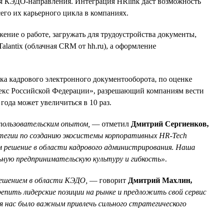
ния КЭДО-направления. Интеграция HRlink даст возможность
его их карьерного цикла в компаниях.
ение о работе, загружать для трудоустройства документы,
lantix (облачная CRM от hh.ru), а оформление
ка кадрового электронного документооборота, по оценке
одекс Российской Федерации», разрешающий компаниям вести
ода может увеличиться в 10 раз.
 пользовательским опытом,
— отметил
Дмитрий Сергиенков,
атегии по созданию экосистемы корпоративных HR-Tech
 решение в области кадрового администрирования. Наша
льную предпринимательскую культуру и гибкость»
.
 решением в области КЭДО,
— говорит
Дмитрий Махлин,
епить лидерские позиции на рынке и предложить свой сервис
я нас было важным привлечь сильного стратегического