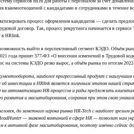
стему сервисов hh.ru для работы с персоналом за счёт добавле
я взаимоотношений с кандидатами и сотрудниками в течение вс
матизировать процесс оформления кандидатов — сделать предлож
овой договор. Так, процесс рекрутинга начинается в сервисе Ta
 в HRlink.
л возможность выйти в перспективный сегмент КЭДО. Объём рын
е 2021 года принят 377-ФЗ «О внесении изменений в Трудовой к
с на системы КЭДО резко вырос, а объём рынка по итогам 2022 г
окументооборота, наиболее прогрессивный продукт с наилучшим
 об инвестиции в HRlink является логичным этапом нашей стр
д на автоматизацию HR-процессов и рады предложить клиентам
го развития и масштабирования, сохранив при этом свою уника
 человек, до заметного игрока рынка HR-Tech с наиболее зрелым
eadHunter — знаковой компанией в сфере HR — позволит нам укр
м к активной фазе масштабирования, поэтому именно сейчас дл