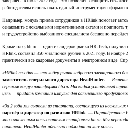
завершена в июле 2022 года. Это позволит расширить HR-экоси
работодателям использовать единый инструмент для оформлени
Например, модуль приема сотрудников в HRlink помогает авто
ознакомить с локальными нормативными актами и подписать труд
и трудоустройство выбранного специалиста бесшовно перейдет
Кроме того, hh.ru — один из лидеров рынка HR-Tech, получи
HRlink, составил 350 миллионов рублей в 2021 году. В ноябр
практически все кадровые документы в электронном виде. Спро
«HRlink сегодня — это лидер рынка кадрового электронного д
заместитель генерального директора HeadHunter
. —
Решение
сервисов вокруг платформы hh.ru. Мы видим устойчивый трен
цель — придать компании импульс для дальнейшего продуктово
«За 2 года мы выросли из стартапа, состоящего из нескольких
партнёр и директор по развитию HRlink
. —
Партнёрство с H
многочисленным пользователям платформы hh.ru. Мы переходи
партнера. HeadHunter идеально подходит на эту роль»
.