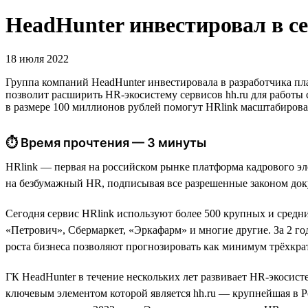
HeadHunter инвестировал в с
18 июля 2022
Группа компаний HeadHunter инвестировала в разработчика п
позволит расширить HR-экосистему сервисов hh.ru для работы
в размере 100 миллионов рублей помогут HRlink масштабирова
⏱ Время прочтения — 3 минуты
HRlink — первая на российском рынке платформа кадрового эл
на безбумажный HR, подписывая все разрешенные законом док
Сегодня сервис HRlink используют более 500 крупных и средн
«Петрович», Сбермаркет, «Эркафарм» и многие другие. За 2 год
роста бизнеса позволяют прогнозировать как минимум трёхкрат
ГК HeadHunter в течение нескольких лет развивает HR-экосистем
ключевым элементом которой является hh.ru — крупнейшая в Р